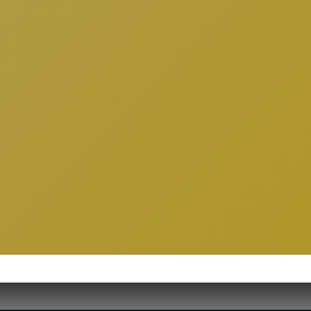
en busca de un espac
u compañía o negoci
Consúltanos Grátis
LLAMA HOY!