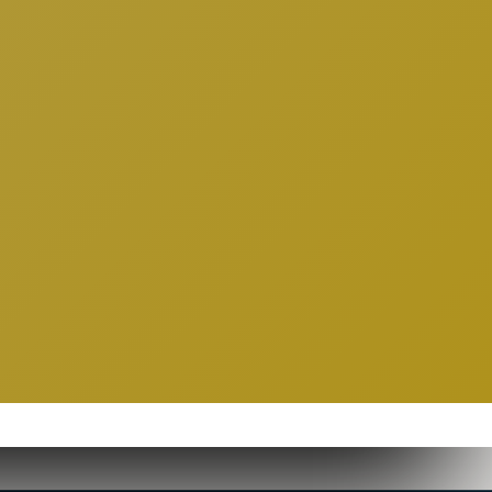
io para
o?