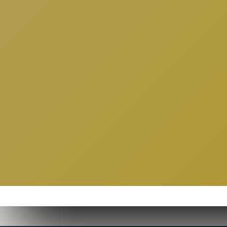
Estas 
t