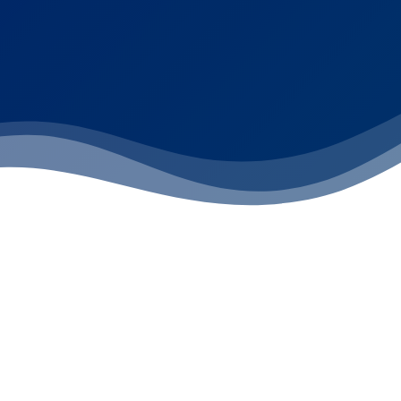
 Confianza en
e Propiedades.
gina. Somos su
uanto a renta y