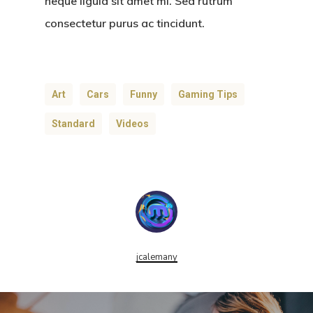
neque ligula sit amet mi. Sed rutrum
consectetur purus ac tincidunt.
Art
Cars
Funny
Gaming Tips
Standard
Videos
jcalemany