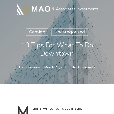
Skip
to
main
content
Gaming
Uncategorized
10 Tips For What To Do
Downtown
By
jcalemany
March 21, 2013
No Comments
M
auris vel tortor accumsan,